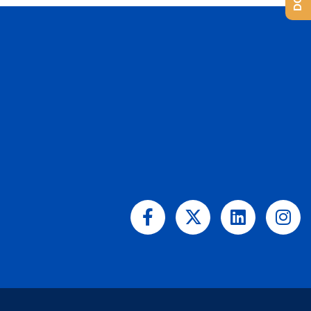
Facebook-
X-
Linkedin
Ins
f
twitter