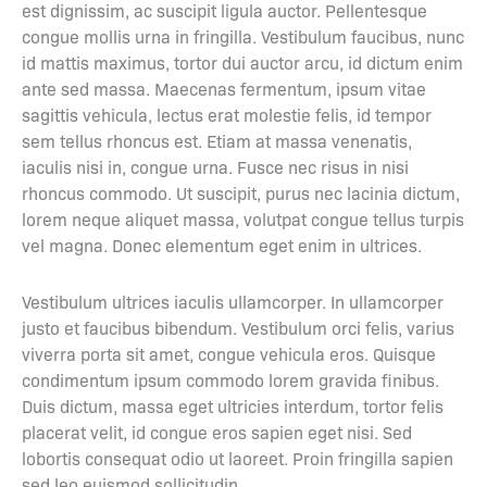
est dignissim, ac suscipit ligula auctor. Pellentesque
congue mollis urna in fringilla. Vestibulum faucibus, nunc
id mattis maximus, tortor dui auctor arcu, id dictum enim
ante sed massa. Maecenas fermentum, ipsum vitae
sagittis vehicula, lectus erat molestie felis, id tempor
sem tellus rhoncus est. Etiam at massa venenatis,
iaculis nisi in, congue urna. Fusce nec risus in nisi
rhoncus commodo. Ut suscipit, purus nec lacinia dictum,
lorem neque aliquet massa, volutpat congue tellus turpis
vel magna. Donec elementum eget enim in ultrices.
Vestibulum ultrices iaculis ullamcorper. In ullamcorper
justo et faucibus bibendum. Vestibulum orci felis, varius
viverra porta sit amet, congue vehicula eros. Quisque
condimentum ipsum commodo lorem gravida finibus.
Duis dictum, massa eget ultricies interdum, tortor felis
placerat velit, id congue eros sapien eget nisi. Sed
lobortis consequat odio ut laoreet. Proin fringilla sapien
sed leo euismod sollicitudin.