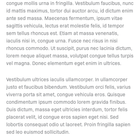
congue mollis urna in fringilla. Vestibulum faucibus, nunc
id mattis maximus, tortor dui auctor arcu, id dictum enim
ante sed massa. Maecenas fermentum, ipsum vitae
sagittis vehicula, lectus erat molestie felis, id tempor
sem tellus rhoncus est. Etiam at massa venenatis,
iaculis nisi in, congue urna. Fusce nec risus in nisi
rhoncus commodo. Ut suscipit, purus nec lacinia dictum,
lorem neque aliquet massa, volutpat congue tellus turpis
vel magna. Donec elementum eget enim in ultrices.
Vestibulum ultrices iaculis ullamcorper. In ullamcorper
justo et faucibus bibendum. Vestibulum orci felis, varius
viverra porta sit amet, congue vehicula eros. Quisque
condimentum ipsum commodo lorem gravida finibus.
Duis dictum, massa eget ultricies interdum, tortor felis
placerat velit, id congue eros sapien eget nisi. Sed
lobortis consequat odio ut laoreet. Proin fringilla sapien
sed leo euismod sollicitudin.