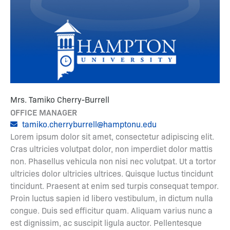
Mrs. Tamiko Cherry-Burrell
OFFICE MANAGER
tamiko.cherryburrell@hamptonu.edu
Lorem ipsum dolor sit amet, consectetur adipiscing elit.
Cras ultricies volutpat dolor, non imperdiet dolor mattis
non. Phasellus vehicula non nisi nec volutpat. Ut a tortor
ultricies dolor ultricies ultrices. Quisque luctus tincidunt
tincidunt. Praesent at enim sed turpis consequat tempor.
Proin luctus sapien id libero vestibulum, in dictum nulla
congue. Duis sed efficitur quam. Aliquam varius nunc a
est dignissim, ac suscipit ligula auctor. Pellentesque