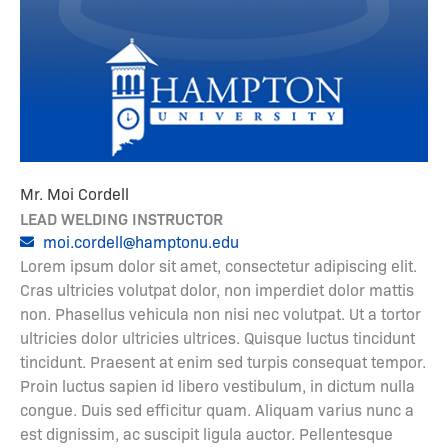
Mr. Moi Cordell
LEAD WELDING INSTRUCTOR
moi.cordell@hamptonu.edu
Lorem ipsum dolor sit amet, consectetur adipiscing elit.
Cras ultricies volutpat dolor, non imperdiet dolor mattis
non. Phasellus vehicula non nisi nec volutpat. Ut a tortor
ultricies dolor ultricies ultrices. Quisque luctus tincidunt
tincidunt. Praesent at enim sed turpis consequat tempor.
Proin luctus sapien id libero vestibulum, in dictum nulla
congue. Duis sed efficitur quam. Aliquam varius nunc a
est dignissim, ac suscipit ligula auctor. Pellentesque