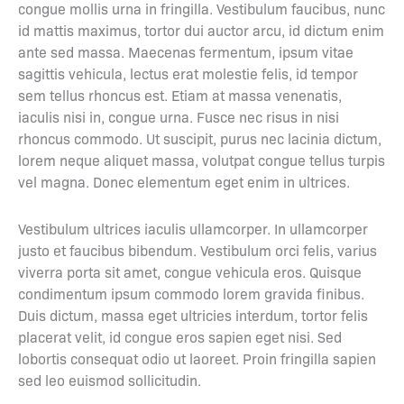
congue mollis urna in fringilla. Vestibulum faucibus, nunc
id mattis maximus, tortor dui auctor arcu, id dictum enim
ante sed massa. Maecenas fermentum, ipsum vitae
sagittis vehicula, lectus erat molestie felis, id tempor
sem tellus rhoncus est. Etiam at massa venenatis,
iaculis nisi in, congue urna. Fusce nec risus in nisi
rhoncus commodo. Ut suscipit, purus nec lacinia dictum,
lorem neque aliquet massa, volutpat congue tellus turpis
vel magna. Donec elementum eget enim in ultrices.
Vestibulum ultrices iaculis ullamcorper. In ullamcorper
justo et faucibus bibendum. Vestibulum orci felis, varius
viverra porta sit amet, congue vehicula eros. Quisque
condimentum ipsum commodo lorem gravida finibus.
Duis dictum, massa eget ultricies interdum, tortor felis
placerat velit, id congue eros sapien eget nisi. Sed
lobortis consequat odio ut laoreet. Proin fringilla sapien
sed leo euismod sollicitudin.