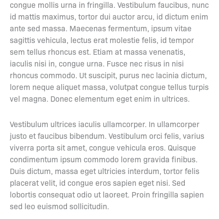
congue mollis urna in fringilla. Vestibulum faucibus, nunc
id mattis maximus, tortor dui auctor arcu, id dictum enim
ante sed massa. Maecenas fermentum, ipsum vitae
sagittis vehicula, lectus erat molestie felis, id tempor
sem tellus rhoncus est. Etiam at massa venenatis,
iaculis nisi in, congue urna. Fusce nec risus in nisi
rhoncus commodo. Ut suscipit, purus nec lacinia dictum,
lorem neque aliquet massa, volutpat congue tellus turpis
vel magna. Donec elementum eget enim in ultrices.
Vestibulum ultrices iaculis ullamcorper. In ullamcorper
justo et faucibus bibendum. Vestibulum orci felis, varius
viverra porta sit amet, congue vehicula eros. Quisque
condimentum ipsum commodo lorem gravida finibus.
Duis dictum, massa eget ultricies interdum, tortor felis
placerat velit, id congue eros sapien eget nisi. Sed
lobortis consequat odio ut laoreet. Proin fringilla sapien
sed leo euismod sollicitudin.