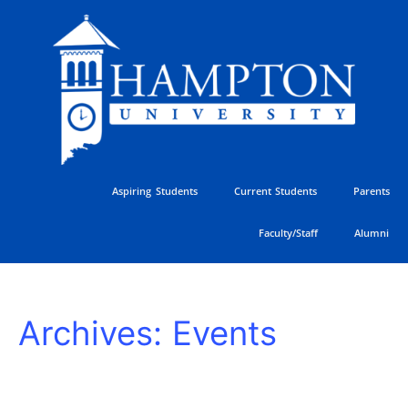
Skip
to
content
Aspiring Students
Current Students
Parents
Faculty/Staff
Alumni
HU
Archives:
Events
Athletics
Golf
Classic
SUNDAY
MONDAY
TUESDAY
WEDNESDAY
THURSDAY
FRIDAY
SATURDAY